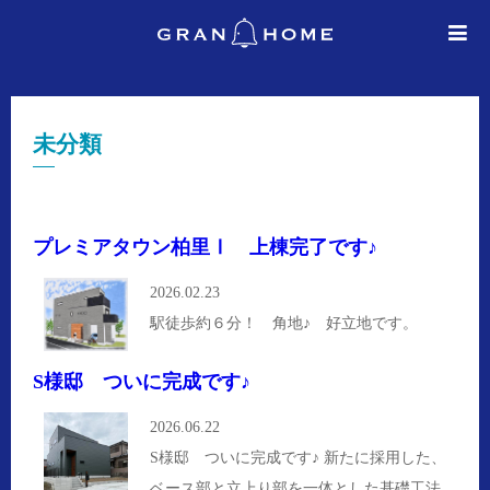
未分類
プレミアタウン柏里Ⅰ 上棟完了です♪
2026.02.23
駅徒歩約６分！ 角地♪ 好立地です。
S様邸 ついに完成です♪
2026.06.22
S様邸 ついに完成です♪ 新たに採用した、
ベース部と立上り部を一体とした基礎工法