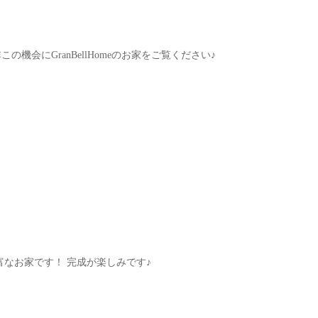
会にGranBellHomeのお家をご覧ください♪
富なお家です！ 完成が楽しみです♪